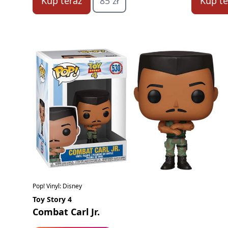
Kup teraz
85 zł
Kup te
Pop! Vinyl: Disney
Toy Story 4
Combat Carl Jr.