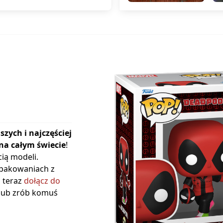
szych i najczęściej
na całym świecie
!
ią modeli.
opakowaniach z
ż teraz
dołącz do
 lub zrób komuś