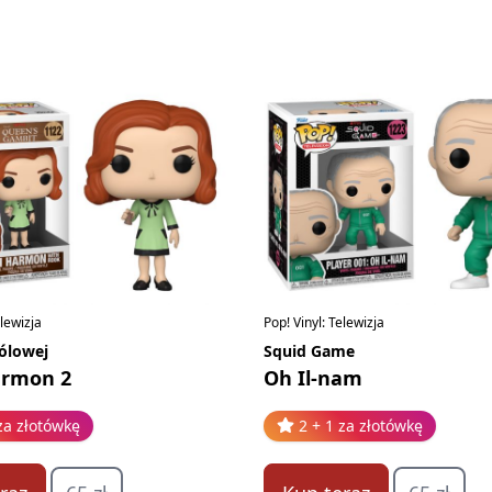
elewizja
Pop! Vinyl: Telewizja
ólowej
Squid Game
armon 2
Oh Il-nam
za złotówkę
2 + 1 za złotówkę