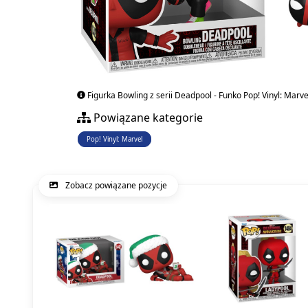
Figurka Bowling z serii Deadpool - Funko Pop! Vinyl: Marve
Powiązane kategorie
Pop! Vinyl: Marvel
Zobacz powiązane pozycje