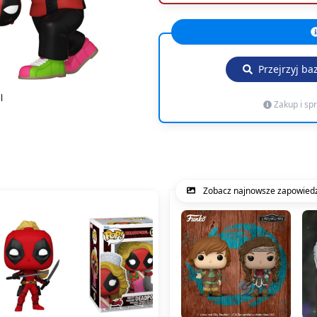
Przejrzyj ba
l
Zakup i sp
Zobacz najnowsze zapowiedz