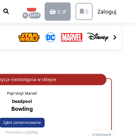
0 zł
0
Zaloguj
PL
ZŁOTY
ycja niedostępna w sklepie
Pop! Vinyl: Marvel
Deadpool
Bowling
Zgłoś zainteresowanie
Premiera: Luty/Maj
Udostępnij