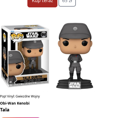
Kup teraz
65 zł
Pop! Vinyl: Gwiezdne Wojny
Obi-Wan Kenobi
Tala