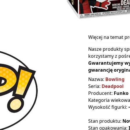
Więcej na temat p
Nasze produkty sp
korzystamy z pośre
Gwarantujemy wyłą
gwarancję orygina
Nazwa:
Bowling
Seria:
Deadpool
Producent:
Funko
Kategoria wiekow
Wysokość figurki:
Stan produktu:
No
Stan opakowania: