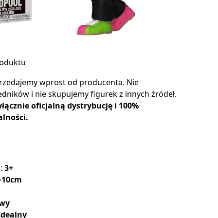
roduktu
rzedajemy wprost od producenta. Nie
dników i nie skupujemy figurek z innych źródeł.
cznie oficjalną dystrybucję i 100%
lności.
a:
3+
~10cm
wy
Idealny