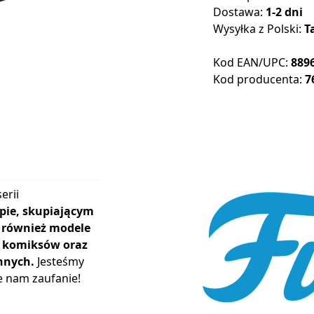
Dostawa:
1-2 dni
Wysyłka z Polski:
T
Kod EAN/UPC:
889
Kod producenta:
7
erii
pie, skupiającym
ą również modele
r, komiksów oraz
nnych.
Jesteśmy
e nam zaufanie!