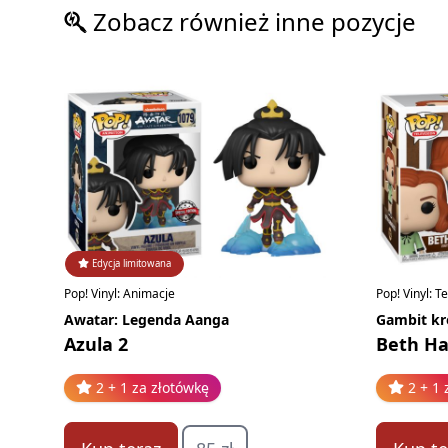
Zobacz również inne pozycje
Edycja limitowana
Pop! Vinyl: Animacje
Pop! Vinyl: T
Awatar: Legenda Aanga
Gambit kr
Azula 2
Beth H
2 + 1 za złotówkę
2 + 1 