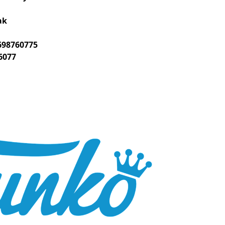
ak
698760775
6077