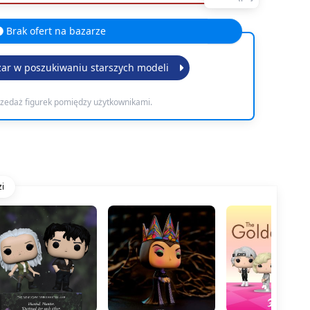
Brak ofert na bazarze
zar w poszukiwaniu starszych modeli
rzedaż figurek pomiędzy użytkownikami.
i