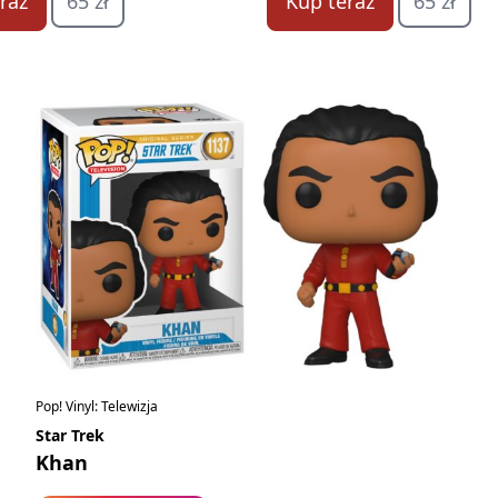
raz
65 zł
Kup teraz
65 zł
Pop! Vinyl: Telewizja
Star Trek
Khan