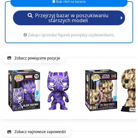
Brak ofert na bazarze
Przejrzyj bazar w poszukiwaniu
starszych modeli
Zakup i sprzedaż figurek pomiędzy użytkownikami.
Zobacz powiązane pozycje
Zobacz najnowsze zapowiedzi