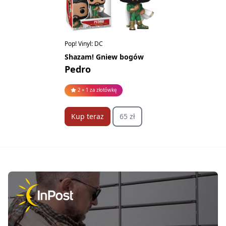
Pop! Vinyl: DC
Shazam! Gniew bogów
Pedro
2 + 1 za złotówkę
Kup teraz
65 zł