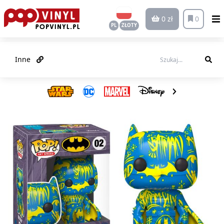
0 zł
0
PL
ZŁOTY
Inne