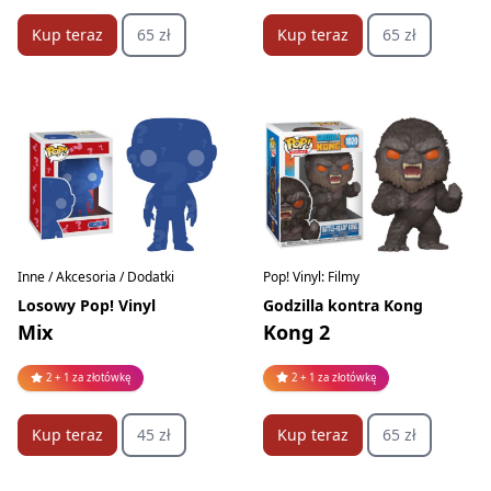
Kup teraz
65 zł
Kup teraz
65 zł
Pop! Vinyl: Filmy
Inne / Akcesoria / Dodatki
Godzilla kontra Kong
Losowy Pop! Vinyl
Kong 2
Mix
2 + 1 za złotówkę
2 + 1 za złotówkę
Kup teraz
65 zł
Kup teraz
45 zł