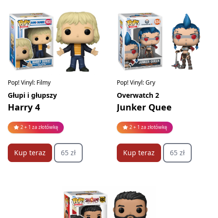
Pop! Vinyl: Filmy
Pop! Vinyl: Gry
Głupi i głupszy
Overwatch 2
Harry 4
Junker Quee
2 + 1 za złotówkę
2 + 1 za złotówkę
Kup teraz
65 zł
Kup teraz
65 zł