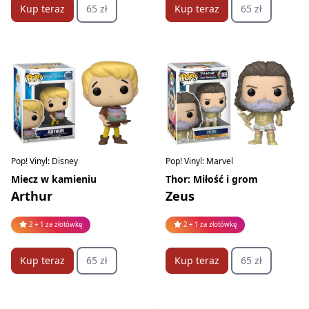
Kup teraz
65 zł
Kup teraz
65 zł
Pop! Vinyl: Disney
Pop! Vinyl: Marvel
Miecz w kamieniu
Thor: Miłość i grom
Arthur
Zeus
2 + 1 za złotówkę
2 + 1 za złotówkę
Kup teraz
65 zł
Kup teraz
65 zł