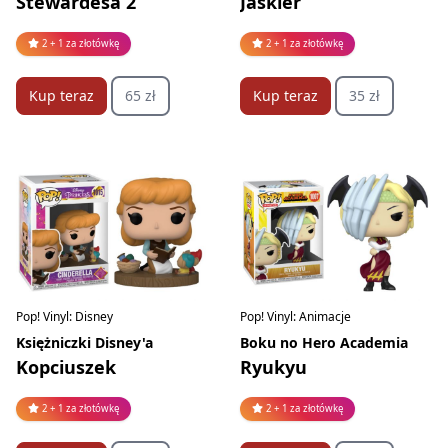
Stewardesa 2
Jaskier
2 + 1 za złotówkę
2 + 1 za złotówkę
Kup teraz
65 zł
Kup teraz
35 zł
Pop! Vinyl: Disney
Pop! Vinyl: Animacje
Księżniczki Disney'a
Boku no Hero Academia
Kopciuszek
Ryukyu
2 + 1 za złotówkę
2 + 1 za złotówkę