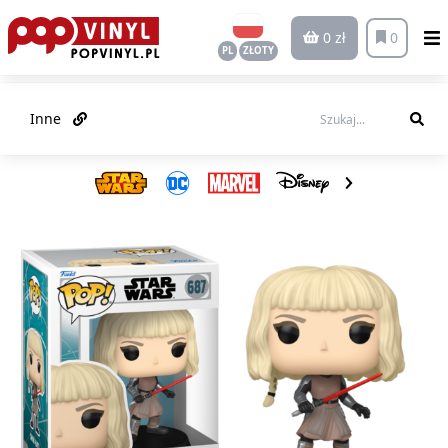
0 zł
0
PL
ZŁOTY
Inne