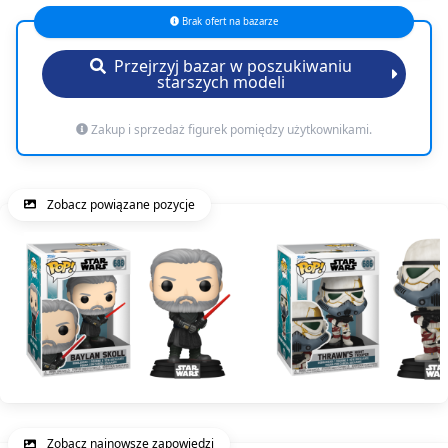
Brak ofert na bazarze
Przejrzyj bazar w poszukiwaniu
starszych modeli
Zakup i sprzedaż figurek pomiędzy użytkownikami.
Zobacz powiązane pozycje
Zobacz najnowsze zapowiedzi