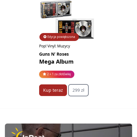
Edycja powiększona
Pop! Vinyl: Muzycy
Guns N’ Roses
Mega Album
2 + 1 za złotówkę
Kup teraz
299 zł