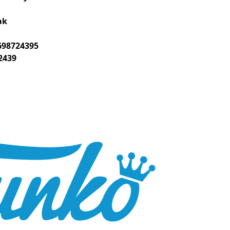
ak
698724395
2439