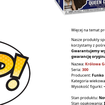
Więcej na temat p
Nasze produkty sp
korzystamy z pośre
Gwarantujemy wyłą
gwarancję orygina
Nazwa:
Królowa G
Seria:
300
Producent:
Funko
Kategoria wiekow
Wysokość figurki:
Stan produktu:
No
Stan opakowania: