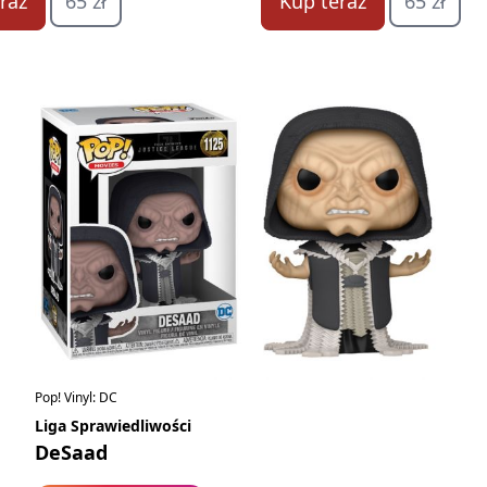
Kup teraz
65 zł
raz
65 zł
Pop! Vinyl: DC
Liga Sprawiedliwości
DeSaad