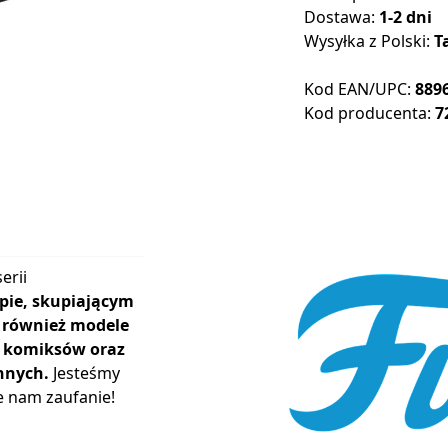
Dostawa:
1-2 dni
Wysyłka z Polski:
T
Kod EAN/UPC:
889
Kod producenta:
7
erii
pie, skupiającym
ą również modele
r, komiksów oraz
nnych.
Jesteśmy
e nam zaufanie!