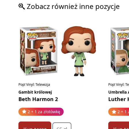
Zobacz również inne pozycje
Pop! Vinyl: Telewizja
Pop! Vinyl: T
Gambit królowej
Umbrella
Beth Harmon 2
Luther 
2 + 1 za złotówkę
2 + 1 