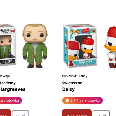
Pop! Vinyl: Disney
elewizja
Świąteczne
 Academy
Daisy
Hargreeves
2 + 1 za złotówkę
za złotówkę