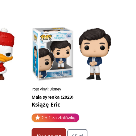
Pop! Vinyl: Disney
Mała syrenka (2023)
Książę Eric
2 + 1 za złotówkę