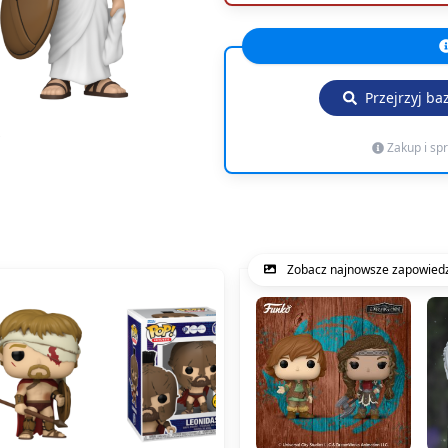
Przejrzyj ba
Zakup i sp
Zobacz najnowsze zapowiedz