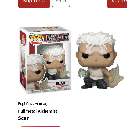
Kup teraz
65 zł
Kup te
Pop! Vinyl: Animacje
Fullmetal Alchemist
Scar