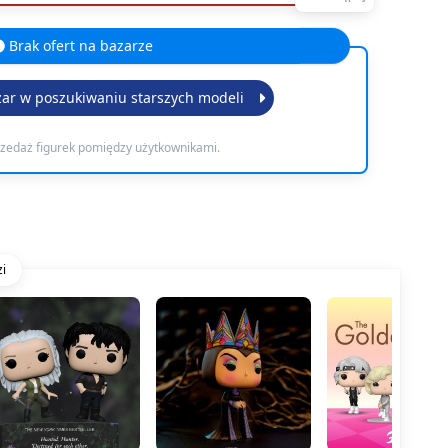
Brak ofert na bazarze
zar w poszukiwaniu starszych modeli
rzedaż figurek pomiędzy użytkownikami.
i