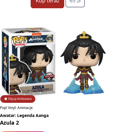
Kup teraz
65 zł
Edycja limitowana
Pop! Vinyl: Animacje
Awatar: Legenda Aanga
Azula 2