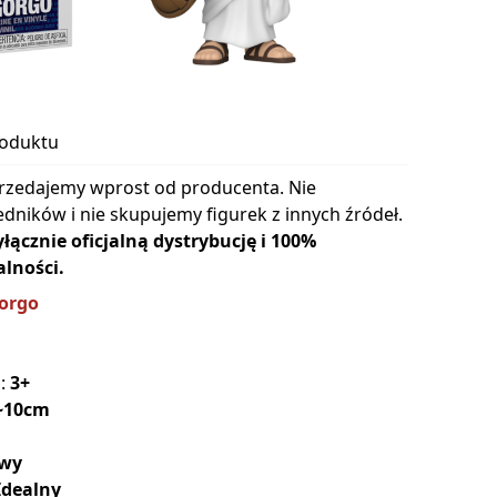
roduktu
rzedajemy wprost od producenta. Nie
dników i nie skupujemy figurek z innych źródeł.
cznie oficjalną dystrybucję i 100%
lności.
orgo
a:
3+
~10cm
wy
Idealny