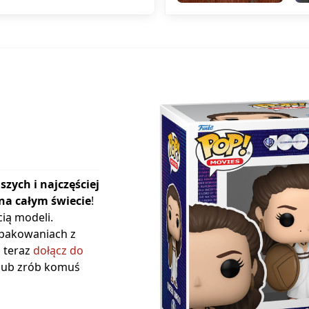
szych i najczęściej
na całym świecie
!
ią modeli.
opakowaniach z
ż teraz
dołącz do
 lub zrób komuś