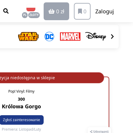
0 zł
0
Zaloguj
PL
ZŁOTY
ycja niedostępna w sklepie
Pop! Vinyl: Filmy
300
Królowa Gorgo
Zgłoś zainteresowanie
Premiera: Listopad/Luty
Udostępnij