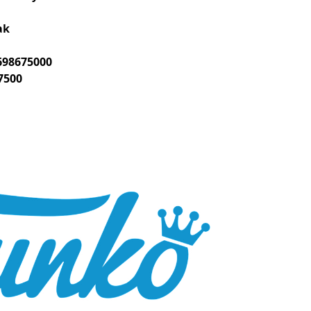
ak
698675000
7500