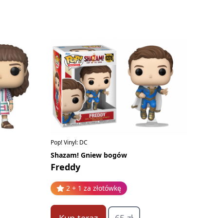
Pop! Vinyl: DC
Shazam! Gniew bogów
Freddy
2 + 1 za złotówkę