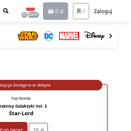
0 zł
0
Zaloguj
PL
ZŁOTY
ozycja dostępna w sklepie
Pop! Breloki
rażnicy Galaktyki Vol. 3
Star-Lord
Kup teraz
29 zł