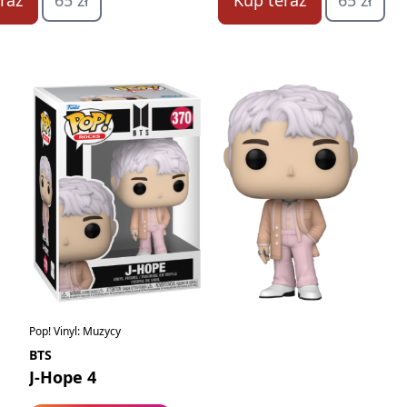
raz
65 zł
Kup teraz
65 zł
Pop! Vinyl: Muzycy
BTS
J-Hope 4