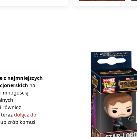
e z najmniejszych
kcjonerskich
na
 i mnogością
alnych
i również
 teraz
dołącz do
 lub zrób komuś