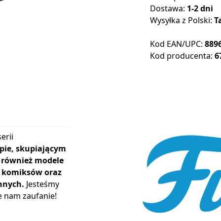
Dostawa:
1-2 dni
Wysyłka z Polski:
T
Kod EAN/UPC:
889
Kod producenta:
6
erii
pie, skupiającym
ą również modele
r, komiksów oraz
nnych.
Jesteśmy
e nam zaufanie!