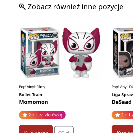
Zobacz również inne pozycje
Pop! Vinyl: Filmy
Pop! Vinyl: D
Bullet Train
Liga Spraw
Momomon
DeSaad
2 + 1 za złotówkę
2 + 1 