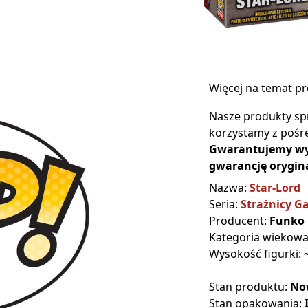
Więcej na temat p
Nasze produkty sp
korzystamy z pośre
Gwarantujemy wyłą
gwarancję orygina
Nazwa:
Star-Lord
Seria:
Strażnicy Ga
Producent:
Funko
Kategoria wiekow
Wysokość figurki:
Stan produktu:
No
Stan opakowania: