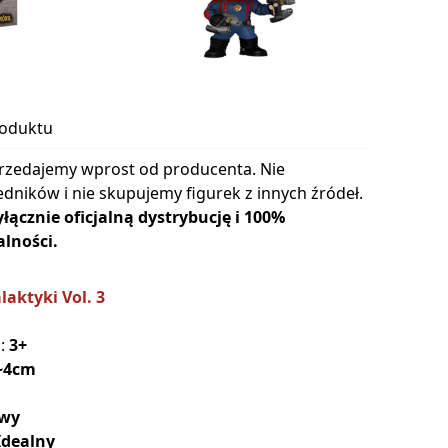
roduktu
rzedajemy wprost od producenta. Nie
dników i nie skupujemy figurek z innych źródeł.
cznie oficjalną dystrybucję i 100%
lności.
laktyki Vol. 3
a:
3+
~4cm
wy
Idealny