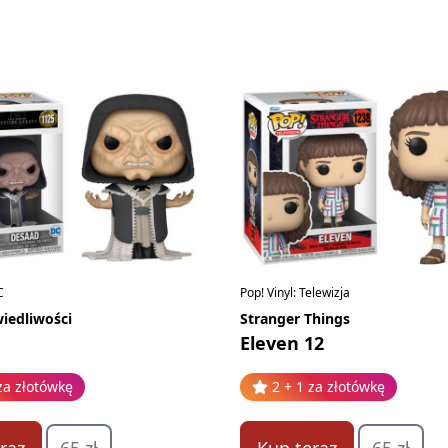
C
Pop! Vinyl: Telewizja
iedliwości
Stranger Things
Eleven 12
za złotówkę
2 + 1 za złotówkę