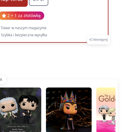
2 + 1 za złotówkę
Towar w naszym magazynie
Szybka i bezpieczna wysyłka
Udostępnij
i