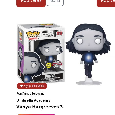
Kup teraz
65 zł
Kup te
Edycja limitowana
Pop! Vinyl: Telewizja
Umbrella Academy
Vanya Hargreeves 3