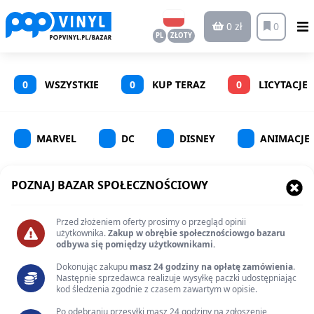
0 zł
0
PL
ZŁOTY
0
WSZYSTKIE
0
KUP TERAZ
0
LICYTACJE
MARVEL
DC
DISNEY
ANIMACJE
POZNAJ BAZAR SPOŁECZNOŚCIOWY
Przed złożeniem oferty prosimy o przegląd opinii
użytkownika.
Zakup w obrębie społecznościowgo bazaru
odbywa się pomiędzy użytkownikami.
Dokonując zakupu
masz 24 godziny na opłatę zamówienia
.
Następnie sprzedawca realizuje wysyłkę paczki udostępniając
kod śledzenia zgodnie z czasem zawartym w opisie.
Po odebraniu przesyłki masz 24 godziny na zgłoszenie